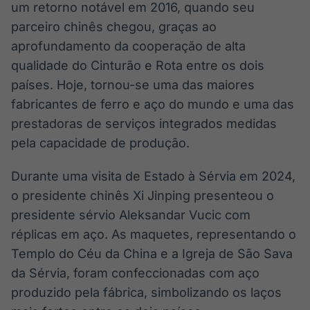
um retorno notável em 2016, quando seu
IA
BroadFast
parceiro chinês chegou, graças ao
Em breve
Em breve
aprofundamento da cooperação de alta
qualidade do Cinturão e Rota entre os dois
países. Hoje, tornou-se uma das maiores
fabricantes de ferro e aço do mundo e uma das
Gestão de
Tokenização
prestadoras de serviços integrados medidas
Investimentos
de ativos
pela capacidade de produção.
Em breve
Em breve
Durante uma visita de Estado à Sérvia em 2024,
o presidente chinês Xi Jinping presenteou o
presidente sérvio Aleksandar Vucic com
Crédito
réplicas em aço. As maquetes, representando o
Em breve
Templo do Céu da China e a Igreja de São Sava
da Sérvia, foram confeccionadas com aço
produzido pela fábrica, simbolizando os laços