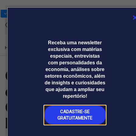
Bolsas
Gráficos
Moedas
Commoditie
Cotações
Assine
Entrar
agora
Receba uma newsletter
Home
Produtos e soluções
Notícias
Blog
Weekend
Institucional
Prêmi
exclusiva com matérias
especiais, entrevistas
com personalidades da
CGTN: Futuro
economia, análises sobre
Plataformas
setores econômicos, além
Broadcast
Prêmio Broadcast
Agências de
Prêmio Broadcast
de insights e curiosidades
compartilhado:
Sobre nós
Releases Broadcast
Releases
que ajudam a ampliar seu
comunicação
Analistas
Empresas
Broadcast+
Broadcast
repertório!
Agro
O mercado
China e Sérvia
financeiro em
Tudo sobre o
tempo real
agronegócio
CADASTRE-SE
levam a parceria
GRATUITAMENTE
Prêmio Broadcast
Branded Content
Projeções