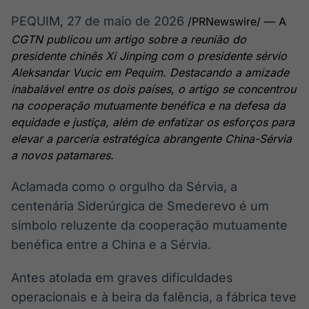
Broadcast
Broadcast
PEQUIM
27 de maio de 2026
,
/PRNewswire/ — A
Ticker
Widgets
CGTN publicou um artigo sobre a reunião do
Cotações e
Componentes
headlines de
para conteúdos e
presidente chinês Xi Jinping com o presidente sérvio
notícias
funcionalidades
Aleksandar Vucic em Pequim. Destacando a amizade
inabalável entre os dois países, o artigo se concentrou
na cooperação mutuamente benéfica e na defesa da
Broadcast
Broadcast
equidade e justiça, além de enfatizar os esforços para
Wallboard
Curadoria
elevar a parceria estratégica abrangente China-Sérvia
Conteúdos e
Curadoria de
a novos patamares.
dados para
conteúdos
displays e telas
noticiosos
Soluções de
Aclamada como o orgulho da Sérvia, a
Tecnologia
centenária Siderúrgica de Smederevo é um
Broadcast
Broadcast
símbolo reluzente da cooperação mutuamente
Radar
Fundos
benéfica entre a China e a Sérvia.
Monitoramento
A melhor
inteligente de
plataforma para
Antes atolada em graves dificuldades
notícias e
analisar fundos
conteúdos
de investimento
operacionais e à beira da falência, a fábrica teve
no Brasil