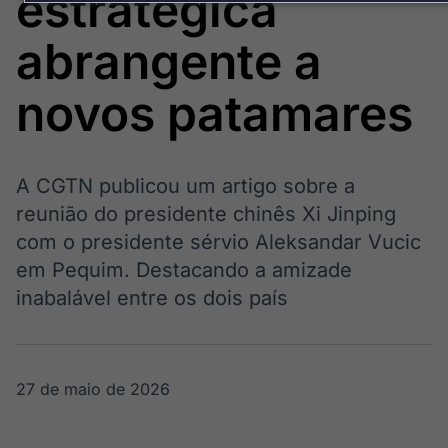
estratégica
Broadcast
Broadcast
Político
Energia
abrangente a
Os bastidores da
O setor de
política em
energia elétrica
tempo real
no Brasil
novos patamares
Broadcast
White Label
A CGTN publicou um artigo sobre a
Plataforma para
reunião do presidente chinês Xi Jinping
conteúdos
personalizados
com o presidente sérvio Aleksandar Vucic
Soluções de Dados
em Pequim. Destacando a amizade
e Conteúdos
inabalável entre os dois país
Broadcast
Broadcast
OTC
Datafeed
Plataforma para
APIs para
negociação de
integração de
27 de maio de 2026
ativos
conteúdos e
dados