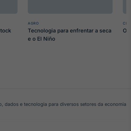
AGRO
CLI
stock
Tecnologia para enfrentar a seca
O 
e o El Niño
, dados e tecnologia para diversos setores da economia