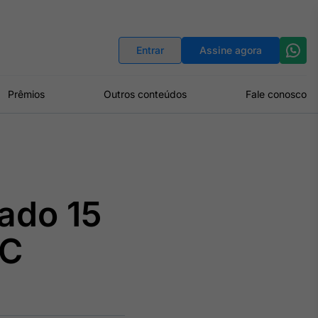
Indicadores
Conversor de Moedas
Entrar
Assine agora
Prêmios
Outros conteúdos
Fale conosco
ado 15
EC