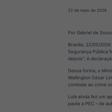
OTC
Datafeed
Plataforma para
APIs para
22 de maio de 2026
negociação de
integração de
ativos
conteúdos e
Soluções de
dados
Tecnologia
Por Gabriel de Sous
Broadcast
Broadcast
Radar
Fundos
Brasília, 22/05/2026
Monitoramento
A melhor
Segurança Pública fo
inteligente de
plataforma para
notícias e
analisar fundos
depois”. A declaraç
conteúdos
de investimento
no Brasil
Dessa forma, o Mini
Wellington César Lim
combate ao crime o
Lula ainda fez um a
paute a PEC – de au