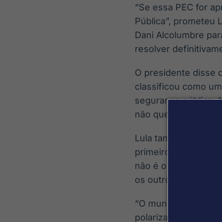
“Se essa PEC for ap
Pública”, prometeu 
Dani Alcolumbre par
resolver definitiva
O presidente disse 
classificou como um 
segurança pública. 
não quer que a gent
Lula também avaliou
primeiros períodos 
não é o de 2010”. Ma
os outros dois”.
“O mundo está difere
polarizado, não é no