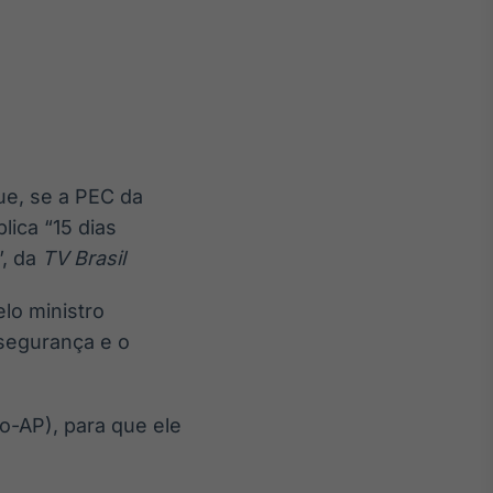
Crédito
Em breve
que, se a PEC da
lica “15 dias
”, da
TV Brasil
lo ministro
 segurança e o
o-AP), para que ele