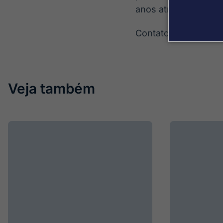
anos atrás, viviam c
Contato: lavinia.k
Veja também