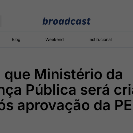
Moedas
Commodities
Blog
Weekend
Institucional
z que Ministério da
roadcast
Content
ções
Broadcast
Broadcast
Broadcast
ça Pública será cri
Político
Energia
White Label
Os bastidores da
O setor de
Plataforma para
pós aprovação da P
política em
energia elétrica
conteúdos
tempo real
no Brasil
personalizados
Broadcast
Broadcast
Broadcast
Broadcast