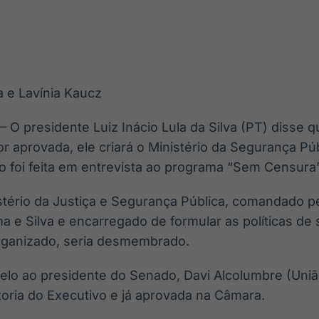
Ticker
Widgets
Wallboard
Curadoria
Cotações e
Componentes
Conteúdos e
Curadoria de
headlines de
para conteúdos e
dados para
conteúdos
notícias
funcionalidades
displays e telas
noticiosos
a e Lavínia Kaucz
IA
BroadFast
Gestão de
Tokenização
Investimentos
de ativos
Em breve
Em breve
 – O presidente Luiz Inácio Lula da Silva (PT) disse 
Em breve
Em breve
r aprovada, ele criará o Ministério da Segurança Púb
ão foi feita em entrevista ao programa “Sem Censura
stério da Justiça e Segurança Pública, comandado pe
a e Silva e encarregado de formular as políticas de
rganizado, seria desmembrado.
pelo ao presidente do Senado, Davi Alcolumbre (Uniã
toria do Executivo e já aprovada na Câmara.