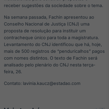
Broadcast
receber sugestões da sociedade sobre o tema.
Curadoria
Curadoria de
Na semana passada, Fachin apresentou ao
conteúdos
Conselho Nacional de Justiça (CNJ) uma
noticiosos
Soluções de
proposta de resolução para instituir um
Tecnologia
contracheque único para toda a magistratura.
Broadcast
Levantamento do CNJ identificou que há, hoje,
Radar
mais de 500 registros de “penduricalhos” pagos
Monitoramento
com nomes distintos. O texto de Fachin será
inteligente de
notícias e
analisado pelo plenário do CNJ nesta terça-
conteúdos
feira, 26.
Broadcast
Contato: lavinia.kaucz@estadao.com
Fundos
A melhor
plataforma para
analisar fundos
de investimento
no Brasil