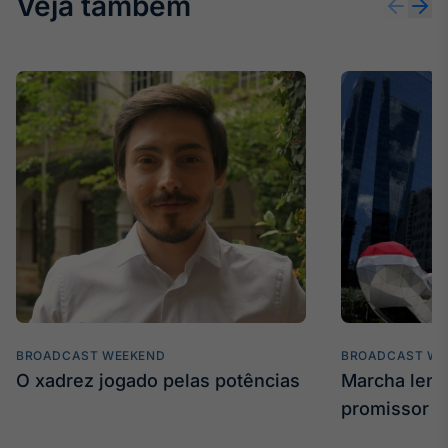
Veja também
IA
Em breve
BroadFast
Em breve
Gestão de
Investimentos
BROADCAST WEEKEND
BROADCAST WE
Em breve
O xadrez jogado pelas potências
Marcha len
promissor