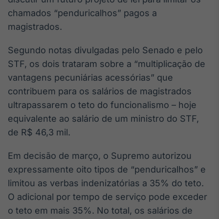
Broadcast
chamados “penduricalhos” pagos a
White Label
magistrados.
Plataforma para
conteúdos
personalizados
Soluções de Dados
Segundo notas divulgadas pelo Senado e pelo
e Conteúdos
STF, os dois trataram sobre a “multiplicação de
vantagens pecuniárias acessórias” que
Broadcast
contribuem para os salários de magistrados
OTC
Plataforma para
ultrapassarem o teto do funcionalismo – hoje
negociação de
equivalente ao salário de um ministro do STF,
ativos
de R$ 46,3 mil.
Broadcast
Em decisão de março, o Supremo autorizou
Datafeed
expressamente oito tipos de “penduricalhos” e
APIs para
limitou as verbas indenizatórias a 35% do teto.
integração de
conteúdos e
O adicional por tempo de serviço pode exceder
dados
o teto em mais 35%. No total, os salários de