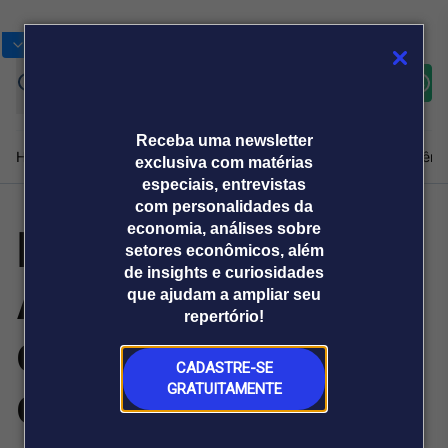
Bolsas
Gráficos
Moedas
Commoditie
Cotações
Assine
Entrar
agora
Receba uma newsletter
Home
Produtos e soluções
Notícias
Blog
Weekend
Institucional
Prêmi
exclusiva com matérias
especiais, entrevistas
com personalidades da
Fachin e
economia, análises sobre
Plataformas
setores econômicos, além
Broadcast
Prêmio Broadcast
Agências de
Prêmio Broadcast
de insights e curiosidades
Alcolumbre
Sobre nós
Releases Broadcast
Releases
que ajudam a ampliar seu
comunicação
Analistas
Empresas
Broadcast+
repertório!
O mercado
debatem projeto
financeiro em
tempo real
CADASTRE-SE
de lei para
GRATUITAMENTE
Prêmio Broadcast
Branded Content
Projeções