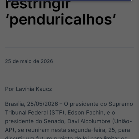
restringir
Broadcast
Agro
‘penduricalhos’
Tudo sobre o
agronegócio
Broadcast
Político
25 de maio de 2026
Os bastidores da
política em
tempo real
Por Lavínia Kaucz
Broadcast
Energia
Brasília, 25/05/2026 – O presidente do Supremo
O setor de
Tribunal Federal (STF), Edson Fachin, e o
energia elétrica
no Brasil
presidente do Senado, Davi Alcolumbre (União-
AP), se reuniram nesta segunda-feira, 25, para
discutir um futuro projeto de lei para limitar os