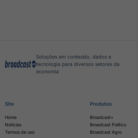
Tokenização
de ativos
Em breve
Crédito
Soluções em conteúdo, dados e
Em breve
tecnologia para diversos setores da
economia
Site
Produtos
Home
Broadcast+
Notícias
Broadcast Político
Termos de uso
Broadcast Agro