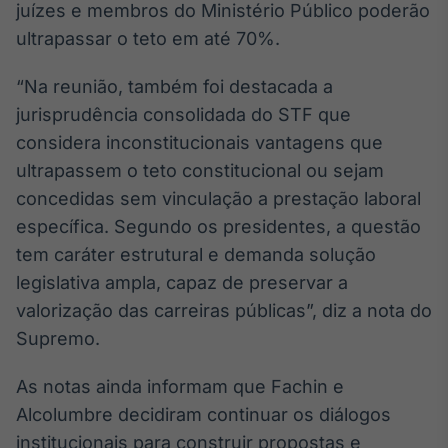
juízes e membros do Ministério Público poderão
Broadcast
ultrapassar o teto em até 70%.
Ticker
Cotações e
headlines de
“Na reunião, também foi destacada a
notícias
jurisprudência consolidada do STF que
considera inconstitucionais vantagens que
Broadcast
ultrapassem o teto constitucional ou sejam
Widgets
concedidas sem vinculação a prestação laboral
Componentes
específica. Segundo os presidentes, a questão
para conteúdos e
funcionalidades
tem caráter estrutural e demanda solução
legislativa ampla, capaz de preservar a
valorização das carreiras públicas”, diz a nota do
Broadcast
Supremo.
Wallboard
Conteúdos e
dados para
As notas ainda informam que Fachin e
displays e telas
Alcolumbre decidiram continuar os diálogos
institucionais para construir propostas e