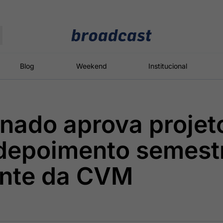
Moedas
Commodities
Blog
Weekend
Institucional
nado aprova projet
roadcast
Content
ções
Broadcast
Broadcast
Broadcast
depoimento semestr
Político
Energia
White Label
Os bastidores da
O setor de
Plataforma para
ente da CVM
política em
energia elétrica
conteúdos
tempo real
no Brasil
personalizados
Broadcast
Broadcast
Broadcast
Broadcast