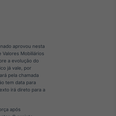
Crédito
Em breve
enado aprovou nesta
e Valores Mobiliários
bre a evolução do
o já vale, por
sará pela chamada
ão tem data para
xto irá direto para a
orça após