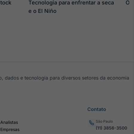
stock
Tecnologia para enfrentar a seca
O 
e o El Niño
, dados e tecnologia para diversos setores da economia
Contato
São Paulo
Analistas
(11) 3856-3500
 Empresas