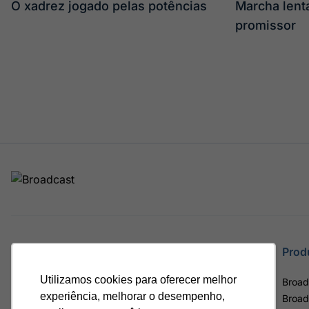
O xadrez jogado pelas potências
Marcha len
promissor
Site
Prod
Utilizamos cookies para oferecer melhor
Home
Broad
experiência, melhorar o desempenho,
Notícias
Broad