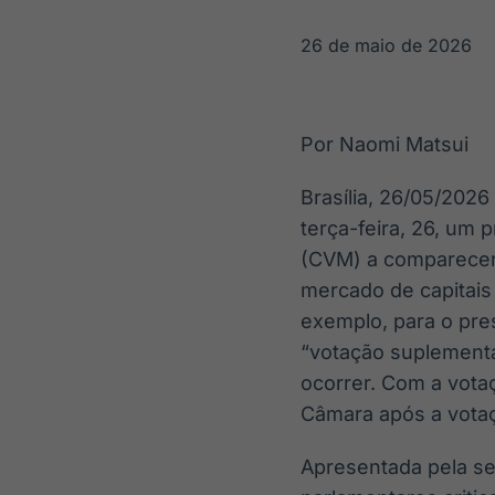
OTC
Datafeed
Plataforma para
APIs para
26 de maio de 2026
negociação de
integração de
ativos
conteúdos e
Soluções de
dados
Tecnologia
Por Naomi Matsui
Broadcast
Broadcast
Radar
Fundos
Brasília, 26/05/20
Monitoramento
A melhor
terça-feira, 26, um 
inteligente de
plataforma para
notícias e
analisar fundos
(CVM) a comparecer
conteúdos
de investimento
mercado de capitais 
no Brasil
exemplo, para o pre
“votação suplementa
ocorrer. Com a votaç
Câmara após a vota
Apresentada pela se