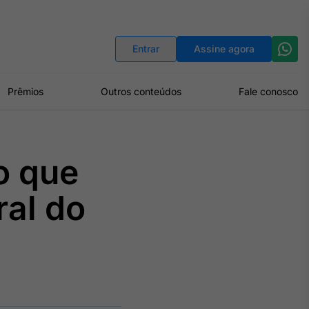
Indicadores
Conversor de Moedas
Entrar
Assine agora
Prêmios
Outros conteúdos
Fale conosco
o que
al do