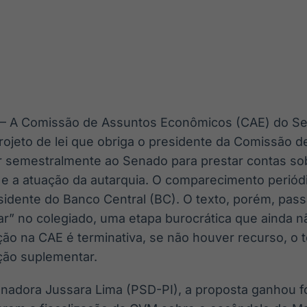
Ticker
Widgets
Wallboard
Curadoria
Cotações e
Componentes
Conteúdos e
Curadoria de
headlines de
para conteúdos e
dados para
conteúdos
notícias
funcionalidades
displays e telas
noticiosos
IA
BroadFast
Gestão de
Tokenização
Investimentos
de ativos
Em breve
Em breve
26 – A Comissão de Assuntos Econômicos (CAE) do S
Em breve
Em breve
projeto de lei que obriga o presidente da Comissão d
 semestralmente ao Senado para prestar contas so
e a atuação da autarquia. O comparecimento periódic
sidente do Banco Central (BC). O texto, porém, pas
r” no colegiado, uma etapa burocrática que ainda n
ão na CAE é terminativa, se não houver recurso, o te
ção suplementar.
nadora Jussara Lima (PSD-PI), a proposta ganhou f