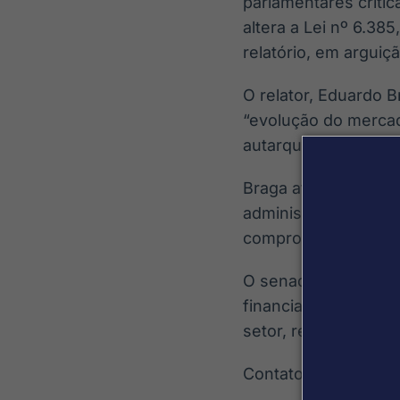
parlamentares criti
altera a Lei nº 6.3
relatório, em argui
O relator, Eduardo B
“evolução do mercad
autarquia e do cump
Braga afirmou que a 
administração públi
comprometer a auto
O senador argumento
financiamento da ati
setor, reduzir assim
Contato: naomi.mat