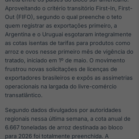
Broadcast
Aproveitando o critério transitório First-In, First-
White Label
Out (FIFO), segundo o qual preenche o teto
Plataforma para
conteúdos
quem registrar as exportações primeiro, a
personalizados
Soluções de Dados
Argentina e o Uruguai esgotaram integralmente
e Conteúdos
as cotas isentas de tarifas para produtos como
Broadcast
arroz e ovos nesse primeiro mês de vigência do
OTC
tratado, iniciado em 1º de maio. O movimento
Plataforma para
frustrou novas solicitações de licenças de
negociação de
ativos
exportadores brasileiros e expôs as assimetrias
operacionais na largada do livre-comércio
transatlântico.
Broadcast
Datafeed
Segundo dados divulgados por autoridades
APIs para
integração de
regionais nessa última semana, a cota anual de
conteúdos e
6.667 toneladas de arroz destinada ao bloco
dados
para 2026 foi totalmente preenchida. A