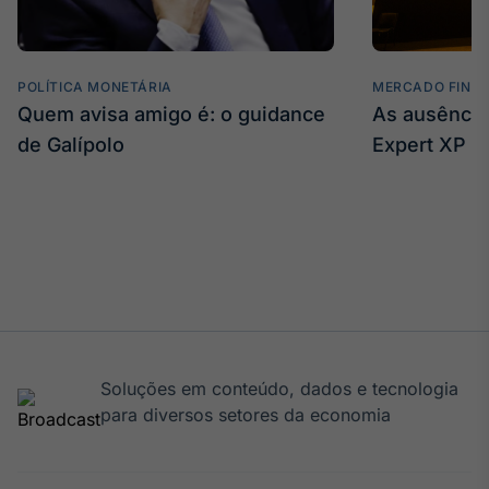
IA
Em breve
POLÍTICA MONETÁRIA
MERCADO FINA
Quem avisa amigo é: o guidance
As ausência
de Galípolo
Expert XP
BroadFast
Em breve
Gestão de
Investimentos
Soluções em conteúdo, dados e tecnologia
Em breve
para diversos setores da economia