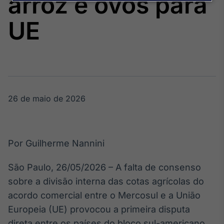
arroz e ovos para
Broadcast
Agro
UE
Tudo sobre o
agronegócio
Broadcast
Político
26 de maio de 2026
Os bastidores da
política em
tempo real
Por Guilherme Nannini
Broadcast
Energia
São Paulo, 26/05/2026 – A falta de consenso
O setor de
sobre a divisão interna das cotas agrícolas do
energia elétrica
no Brasil
acordo comercial entre o Mercosul e a União
Europeia (UE) provocou a primeira disputa
direta entre os países do bloco sul-americano.