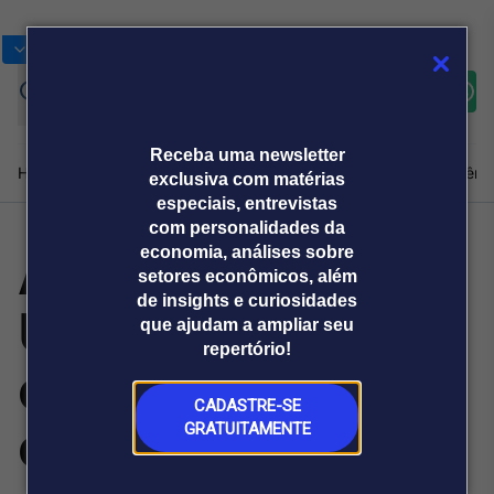
Bolsas
Gráficos
Moedas
Commoditie
Cotações
Assine
Entrar
agora
Receba uma newsletter
Home
Produtos e soluções
Notícias
Blog
Weekend
Institucional
Prêmi
exclusiva com matérias
especiais, entrevistas
com personalidades da
Argentina e
economia, análises sobre
Plataformas
setores econômicos, além
Broadcast
Prêmio Broadcast
Agências de
Prêmio Broadcast
de insights e curiosidades
Uruguai esgotam
Sobre nós
Releases Broadcast
Releases
que ajudam a ampliar seu
comunicação
Analistas
Empresas
Broadcast+
repertório!
O mercado
cotas de
financeiro em
tempo real
CADASTRE-SE
exportação de
GRATUITAMENTE
Prêmio Broadcast
Branded Content
Projeções