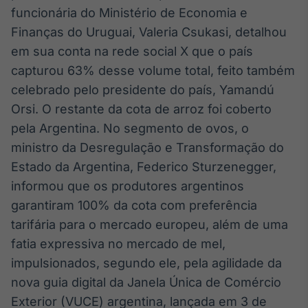
Broadcast
funcionária do Ministério de Economia e
Ticker
Finanças do Uruguai, Valeria Csukasi, detalhou
Cotações e
em sua conta na rede social X que o país
headlines de
notícias
capturou 63% desse volume total, feito também
celebrado pelo presidente do país, Yamandú
Orsi. O restante da cota de arroz foi coberto
Broadcast
pela Argentina. No segmento de ovos, o
Widgets
ministro da Desregulação e Transformação do
Componentes
para conteúdos e
Estado da Argentina, Federico Sturzenegger,
funcionalidades
informou que os produtores argentinos
garantiram 100% da cota com preferência
Broadcast
tarifária para o mercado europeu, além de uma
Wallboard
fatia expressiva no mercado de mel,
Conteúdos e
impulsionados, segundo ele, pela agilidade da
dados para
displays e telas
nova guia digital da Janela Única de Comércio
Exterior (VUCE) argentina, lançada em 3 de