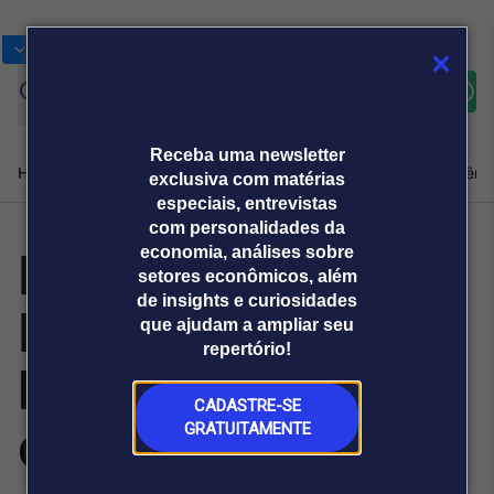
Bolsas
Gráficos
Moedas
Commoditie
Cotações
Assine
Entrar
agora
Receba uma newsletter
Home
Produtos e soluções
Notícias
Blog
Weekend
Institucional
Prêmi
exclusiva com matérias
especiais, entrevistas
com personalidades da
Roman, sobre
economia, análises sobre
Plataformas
setores econômicos, além
Broadcast
Prêmio Broadcast
Agências de
Prêmio Broadcast
de insights e curiosidades
Flávio: Parece
Sobre nós
Releases Broadcast
Releases
que ajudam a ampliar seu
comunicação
Analistas
Empresas
Broadcast+
repertório!
O mercado
bastante nítido
financeiro em
tempo real
CADASTRE-SE
que será difícil
GRATUITAMENTE
Prêmio Broadcast
Branded Content
Projeções