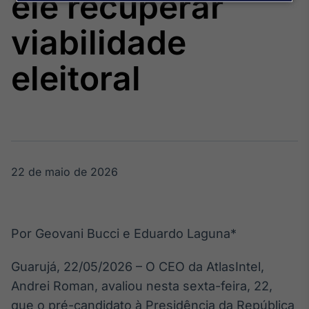
ele recuperar
Broadcast
Agro
viabilidade
Tudo sobre o
agronegócio
eleitoral
Broadcast
Político
Os bastidores da
política em
tempo real
22 de maio de 2026
Broadcast
Energia
Por Geovani Bucci e Eduardo Laguna*
O setor de
energia elétrica
Guarujá, 22/05/2026 – O CEO da AtlasIntel,
no Brasil
Andrei Roman, avaliou nesta sexta-feira, 22,
que o pré-candidato à Presidência da República