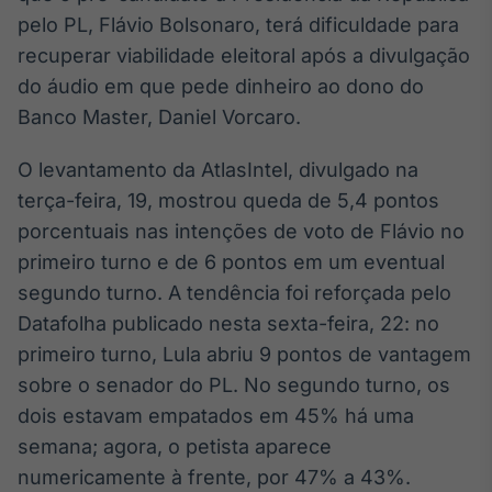
Broadcast
pelo PL, Flávio Bolsonaro, terá dificuldade para
White Label
recuperar viabilidade eleitoral após a divulgação
Plataforma para
conteúdos
do áudio em que pede dinheiro ao dono do
personalizados
Soluções de Dados
Banco Master, Daniel Vorcaro.
e Conteúdos
O levantamento da AtlasIntel, divulgado na
Broadcast
terça-feira, 19, mostrou queda de 5,4 pontos
OTC
porcentuais nas intenções de voto de Flávio no
Plataforma para
negociação de
primeiro turno e de 6 pontos em um eventual
ativos
segundo turno. A tendência foi reforçada pelo
Datafolha publicado nesta sexta-feira, 22: no
Broadcast
primeiro turno, Lula abriu 9 pontos de vantagem
Datafeed
sobre o senador do PL. No segundo turno, os
APIs para
dois estavam empatados em 45% há uma
integração de
conteúdos e
semana; agora, o petista aparece
dados
numericamente à frente, por 47% a 43%.