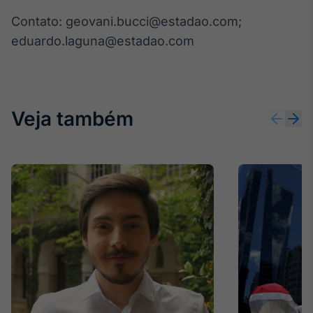
IA
Contato: geovani.bucci@estadao.com;
Em breve
eduardo.laguna@estadao.com
Veja também
BroadFast
Em breve
Gestão de
Investimentos
Em breve