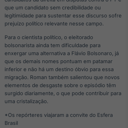
Broadcast
que um candidato sem credibilidade ou
Curadoria
legitimidade para sustentar esse discurso sofre
Curadoria de
prejuízo político relevante nesse campo.
conteúdos
noticiosos
Soluções de
Para o cientista político, o eleitorado
Tecnologia
bolsonarista ainda tem dificuldade para
Broadcast
enxergar uma alternativa a Flávio Bolsonaro, já
Radar
que os demais nomes pontuam em patamar
Monitoramento
inferior e não há um destino óbvio para essa
inteligente de
notícias e
migração. Roman também salientou que novos
conteúdos
elementos de desgaste sobre o episódio têm
Broadcast
surgido diariamente, o que pode contribuir para
Fundos
uma cristalização.
A melhor
plataforma para
*Os repórteres viajaram a convite do Esfera
analisar fundos
de investimento
Brasil
no Brasil