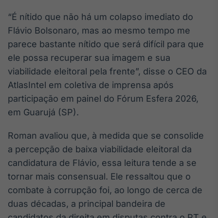
Broadcast
“É nítido que não há um colapso imediato do
Ticker
Flávio Bolsonaro, mas ao mesmo tempo me
Cotações e
headlines de
parece bastante nítido que será difícil para que
notícias
ele possa recuperar sua imagem e sua
viabilidade eleitoral pela frente”, disse o CEO da
Broadcast
AtlasIntel em coletiva de imprensa após
Widgets
participação em painel do Fórum Esfera 2026,
Componentes
em Guarujá (SP).
para conteúdos e
funcionalidades
Roman avaliou que, à medida que se consolide
a percepção de baixa viabilidade eleitoral da
Broadcast
candidatura de Flávio, essa leitura tende a se
Wallboard
tornar mais consensual. Ele ressaltou que o
Conteúdos e
dados para
combate à corrupção foi, ao longo de cerca de
displays e telas
duas décadas, a principal bandeira de
candidatos da direita em disputas contra o PT e