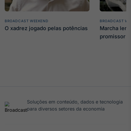
Tokenização
de ativos
BROADCAST WEEKEND
BROADCAST WE
Em breve
O xadrez jogado pelas potências
Marcha len
promissor
Crédito
Em breve
Soluções em conteúdo, dados e tecnologia
para diversos setores da economia