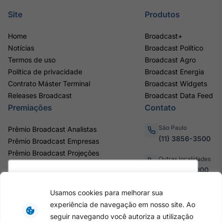
Site
Produtos
Home
Broadcast+
Notícias
Broadcast Político
Termos de uso
Broadcast Agro
Política de privacidade
Broadcast Energia
Contrato Máster Terminal
Broadcast Widgets
Releases Broadcast
Broadcast Data Feed
Premiações
Contato
São Paulo
Prêmio Broadcast Analistas
(11) 3856-3500
Prêmio Broadcast Empresas
Prêmio Broadcast Projeções
Outras localidades
0800.011.3000
Utilizamos cookies para oferecer melhor
experiência, melhorar o desempenho, analisar
Usamos cookies para melhorar sua
como você interage em nosso site e
experiência de navegação em nosso site. Ao
personalizar conteúdo. Ao utilizar este site, você
Av. Eng. Caetano Álvares, 55 - 3º e
seguir navegando você autoriza a utilização
6º andar, Bairro do Limão, São