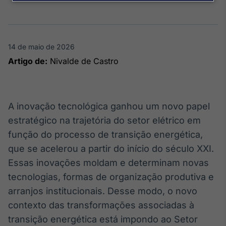
Broadcast
Agro
Tudo sobre o
agronegócio
14 de maio de 2026
Artigo de:
Nivalde de Castro
Broadcast
Político
Os bastidores da
A inovação tecnológica ganhou um novo papel
política em
estratégico na trajetória do setor elétrico em
tempo real
função do processo de transição energética,
que se acelerou a partir do início do século XXI.
Broadcast
Essas inovações moldam e determinam novas
Energia
tecnologias, formas de organização produtiva e
O setor de
energia elétrica
arranjos institucionais. Desse modo, o novo
no Brasil
contexto das transformações associadas à
transição energética está impondo ao Setor