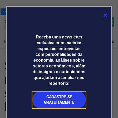
Bolsas
Gráficos
Moedas
Commoditie
Cotações
Assine
Entrar
agora
Receba uma newsletter
Home
Produtos e soluções
Notícias
Blog
Weekend
Institucional
Prêmi
exclusiva com matérias
especiais, entrevistas
com personalidades da
Sandbox
economia, análises sobre
Plataformas
setores econômicos, além
Broadcast
Prêmio Broadcast
Agências de
Prêmio Broadcast
de insights e curiosidades
regulatório no
Sobre nós
Releases Broadcast
Releases
que ajudam a ampliar seu
comunicação
Analistas
Empresas
Broadcast+
repertório!
O mercado
setor elétrico
financeiro em
tempo real
CADASTRE-SE
brasileiro
GRATUITAMENTE
Prêmio Broadcast
Branded Content
Projeções