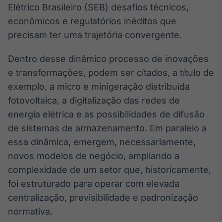
Broadcast
Elétrico Brasileiro (SEB) desafios técnicos,
White Label
econômicos e regulatórios inéditos que
Plataforma para
precisam ter uma trajetória convergente.
conteúdos
personalizados
Soluções de Dados
Dentro desse dinâmico processo de inovações
e Conteúdos
e transformações, podem ser citados, a título de
Broadcast
exemplo, a micro e minigeração distribuída
OTC
fotovoltaica, a digitalização das redes de
Plataforma para
energia elétrica e as possibilidades de difusão
negociação de
ativos
de sistemas de armazenamento. Em paralelo a
essa dinâmica, emergem, necessariamente,
Broadcast
novos modelos de negócio, ampliando a
Datafeed
complexidade de um setor que, historicamente,
APIs para
foi estruturado para operar com elevada
integração de
centralização, previsibilidade e padronização
conteúdos e
dados
normativa.