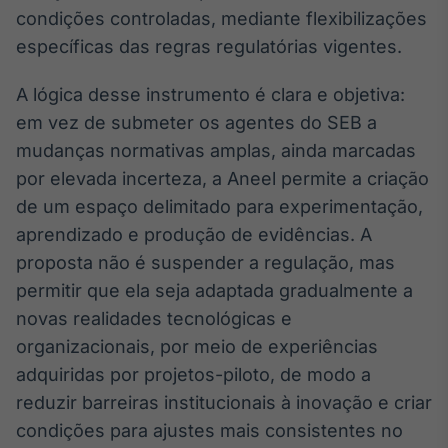
Broadcast
condições controladas, mediante flexibilizações
Curadoria
específicas das regras regulatórias vigentes.
Curadoria de
conteúdos
A lógica desse instrumento é clara e objetiva:
noticiosos
Soluções de
em vez de submeter os agentes do SEB a
Tecnologia
mudanças normativas amplas, ainda marcadas
Broadcast
por elevada incerteza, a Aneel permite a criação
Radar
de um espaço delimitado para experimentação,
Monitoramento
aprendizado e produção de evidências. A
inteligente de
notícias e
proposta não é suspender a regulação, mas
conteúdos
permitir que ela seja adaptada gradualmente a
novas realidades tecnológicas e
Broadcast
organizacionais, por meio de experiências
Fundos
adquiridas por projetos-piloto, de modo a
A melhor
plataforma para
reduzir barreiras institucionais à inovação e criar
analisar fundos
de investimento
condições para ajustes mais consistentes no
no Brasil