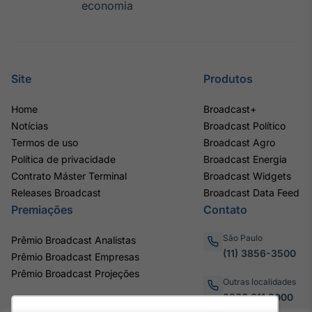
economia
Site
Produtos
Home
Broadcast+
Notícias
Broadcast Político
Termos de uso
Broadcast Agro
Política de privacidade
Broadcast Energia
Contrato Máster Terminal
Broadcast Widgets
Releases Broadcast
Broadcast Data Feed
Premiações
Contato
São Paulo
Prêmio Broadcast Analistas
(11) 3856-3500
Prêmio Broadcast Empresas
Prêmio Broadcast Projeções
Outras localidades
0800.011.3000