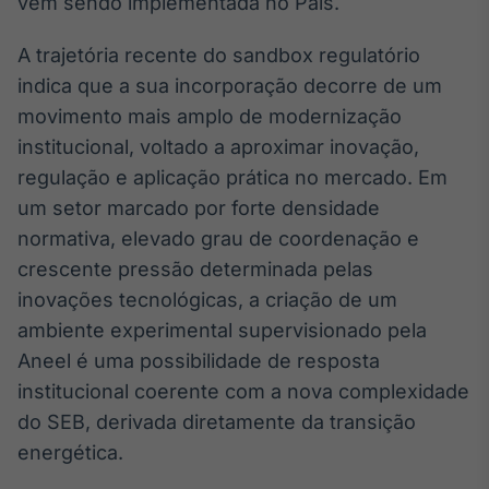
vem sendo implementada no País.
Tokenização
A trajetória recente do sandbox regulatório
de ativos
indica que a sua incorporação decorre de um
Em breve
movimento mais amplo de modernização
institucional, voltado a aproximar inovação,
regulação e aplicação prática no mercado. Em
Crédito
um setor marcado por forte densidade
Em breve
normativa, elevado grau de coordenação e
crescente pressão determinada pelas
inovações tecnológicas, a criação de um
ambiente experimental supervisionado pela
Aneel é uma possibilidade de resposta
institucional coerente com a nova complexidade
do SEB, derivada diretamente da transição
energética.