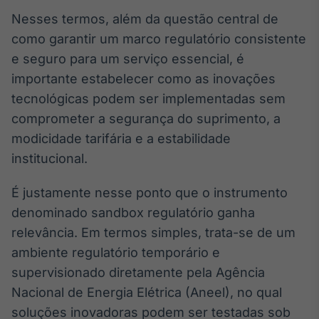
Broadcast
Nesses termos, além da questão central de
Ticker
como garantir um marco regulatório consistente
Cotações e
e seguro para um serviço essencial, é
headlines de
notícias
importante estabelecer como as inovações
tecnológicas podem ser implementadas sem
Broadcast
comprometer a segurança do suprimento, a
Widgets
modicidade tarifária e a estabilidade
Componentes
institucional.
para conteúdos e
funcionalidades
É justamente nesse ponto que o instrumento
denominado sandbox regulatório ganha
Broadcast
relevância. Em termos simples, trata-se de um
Wallboard
ambiente regulatório temporário e
Conteúdos e
supervisionado diretamente pela Agência
dados para
displays e telas
Nacional de Energia Elétrica (Aneel), no qual
soluções inovadoras podem ser testadas sob