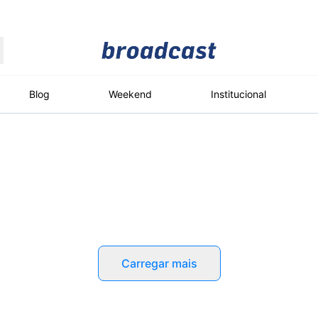
Moedas
Commodities
Blog
Weekend
Institucional
roadcast
Content
ções
Broadcast
Broadcast
Broadcast
Político
Energia
White Label
Os bastidores da
O setor de
Plataforma para
política em tempo
energia elétrica
conteúdos
real
no Brasil
personalizados
Carregar mais
Broadcast
Broadcast
Broadcast
Broadcast