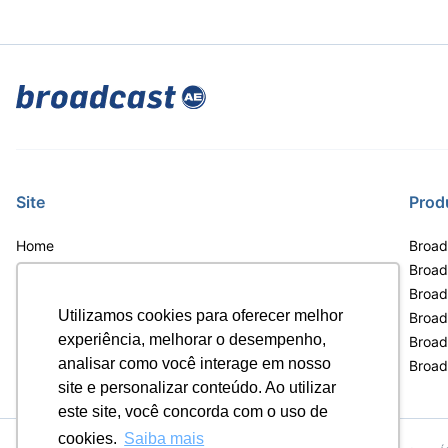
OTC
Datafeed
Plataforma para
APIs para
negociação de
integração de
ativos
conteúdos e
Soluções de
dados
Tecnologia
Broadcast
Broadcast
Radar
Fundos
Monitoramento
A melhor
Site
Prod
inteligente de
plataforma para
notícias e
analisar fundos
Home
Broad
conteúdos
de investimento
no Brasil
Notícias
Broadc
Termos de uso
Broad
Utilizamos cookies para oferecer melhor
Política de privacidade
Broad
experiência, melhorar o desempenho,
Contrato Máster Terminal
Broad
analisar como você interage em nosso
Releases Broadcast
Broad
site e personalizar conteúdo. Ao utilizar
este site, você concorda com o uso de
cookies.
Saiba mais