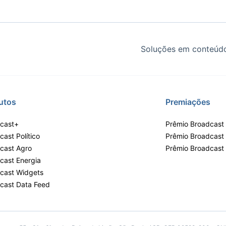
Ticker
Widgets
Wallboard
Curadoria
Cotações e
Componentes
Conteúdos e
Curadoria de
headlines de
para conteúdos e
dados para
conteúdos
notícias
funcionalidades
displays e telas
noticiosos
Soluções em conteúdo
IA
BroadFast
Gestão de
Tokenização
Investimentos
de ativos
Em breve
Em breve
Em breve
Em breve
utos
Premiações
cast+
Prêmio Broadcast 
ast Político
Prêmio Broadcast
cast Agro
Prêmio Broadcast
cast Energia
cast Widgets
cast Data Feed