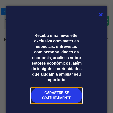
Bolsas
Gráficos
Moedas
Commoditie
Cotações
Assine
Entrar
agora
Receba uma newsletter
Home
Produtos e soluções
Notícias
Blog
Weekend
Institucional
Prêmi
exclusiva com matérias
especiais, entrevistas
com personalidades da
economia, análises sobre
Plataformas
Voltar
setores econômicos, além
Broadcast
Prêmio Broadcast
Agências de
Prêmio Broadcast
de insights e curiosidades
Sobre nós
Releases Broadcast
Releases
que ajudam a ampliar seu
comunicação
Analistas
Empresas
Broadcast+
repertório!
O mercado
financeiro em
tempo real
CADASTRE-SE
GRATUITAMENTE
Prêmio Broadcast
Branded Content
Projeções