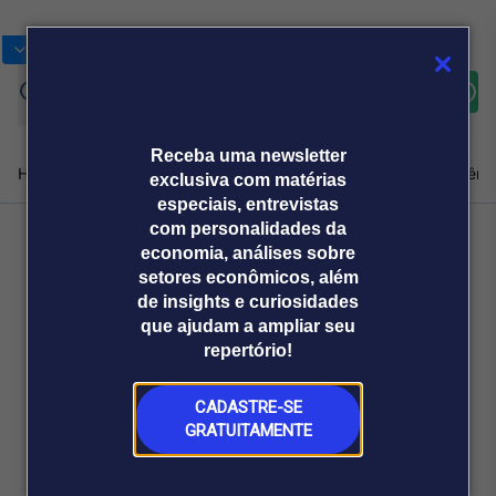
Bolsas
Gráficos
Moedas
Commoditie
Cotações
Assine
Entrar
agora
Receba uma newsletter
Home
Produtos e soluções
Notícias
Blog
Weekend
Institucional
Prêmi
exclusiva com matérias
especiais, entrevistas
com personalidades da
economia, análises sobre
Plataformas
Voltar
setores econômicos, além
Broadcast
Prêmio Broadcast
Agências de
Prêmio Broadcast
de insights e curiosidades
Sobre nós
Releases Broadcast
Releases
que ajudam a ampliar seu
comunicação
Analistas
Empresas
Broadcast+
repertório!
O mercado
financeiro em
tempo real
CADASTRE-SE
GRATUITAMENTE
Prêmio Broadcast
Branded Content
Projeções