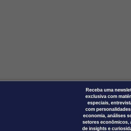
Ticker
Widgets
Wallboard
Curadoria
Cotações e
Componentes
Conteúdos e
Curadoria de
headlines de
para conteúdos e
dados para
conteúdos
notícias
funcionalidades
displays e telas
noticiosos
IA
BroadFast
Gestão de
Tokenização
Investimentos
de ativos
Em breve
Em breve
Em breve
Em breve
Receba uma newslet
exclusiva com matér
especiais, entrevis
com personalidades
economia, análises s
setores econômicos, 
de insights e curiosi