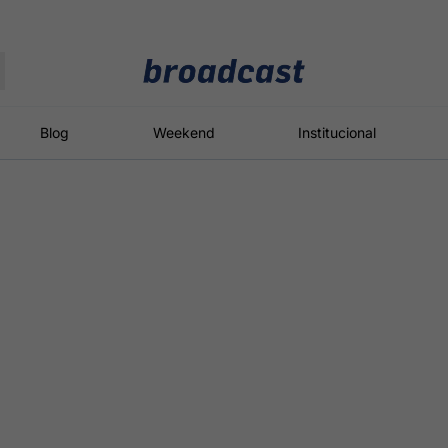
Moedas
Commodities
Blog
Weekend
Institucional
roadcast
Content
ções
Broadcast
Broadcast
Broadcast
Político
Energia
White Label
Os bastidores da
O setor de
Plataforma para
política em
energia elétrica
conteúdos
tempo real
no Brasil
personalizados
Broadcast
Broadcast
Broadcast
Broadcast