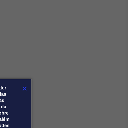
Crédito
Em breve
ter
ias
tas
 da
obre
além
dades