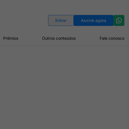
Indicadores
Conversor de Moedas
Entrar
Assine agora
Prêmios
Outros conteúdos
Fale conosco