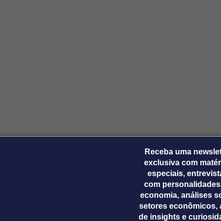
Ticker
Widgets
Wallboard
Curadoria
Cotações e
Componentes
Conteúdos e
Curadoria de
headlines de
para conteúdos e
dados para
conteúdos
notícias
funcionalidades
displays e telas
noticiosos
IA
BroadFast
Gestão de
Tokenização
Investimentos
de ativos
Em breve
Em breve
Em breve
Em breve
Receba uma newslet
exclusiva com matér
especiais, entrevis
com personalidades
economia, análises s
setores econômicos, 
de insights e curiosi