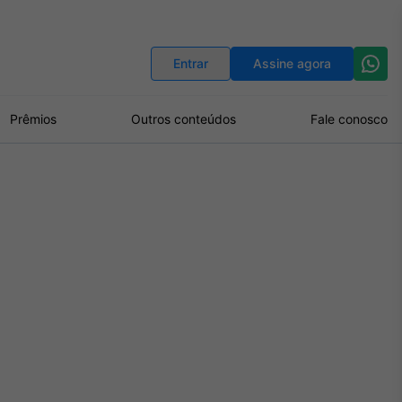
Indicadores
Conversor de Moedas
Entrar
Assine agora
Prêmios
Outros conteúdos
Fale conosco