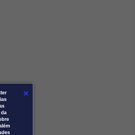
Crédito
Em breve
ter
ias
tas
 da
obre
além
dades