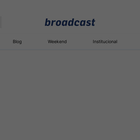
Moedas
Commodities
Blog
Weekend
Institucional
roadcast
Content
ções
Broadcast
Broadcast
Broadcast
Político
Energia
White Label
Os bastidores da
O setor de
Plataforma para
política em tempo
energia elétrica
conteúdos
real
no Brasil
personalizados
Broadcast
Broadcast
Broadcast
Broadcast