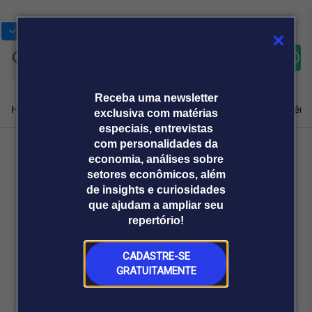
Bolsas
Gráficos
Moedas
Commoditie
Cotações
Assine
Entrar
agora
Receba uma newsletter
Home
Produtos e soluções
Notícias
Blog
Weekend
Institucional
Prêmi
exclusiva com matérias
especiais, entrevistas
com personalidades da
economia, análises sobre
Plataformas
Voltar
setores econômicos, além
Broadcast
Prêmio Broadcast
Agências de
Prêmio Broadcast
de insights e curiosidades
Sobre nós
Releases Broadcast
Releases
que ajudam a ampliar seu
comunicação
Analistas
Empresas
Broadcast+
repertório!
O mercado
financeiro em
tempo real
CADASTRE-SE
GRATUITAMENTE
Prêmio Broadcast
Branded Content
Projeções