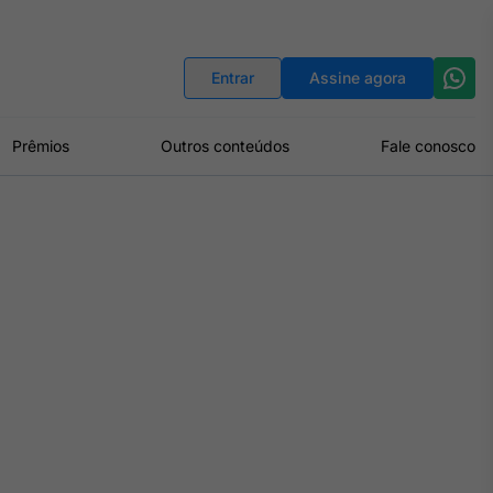
Indicadores
Conversor de Moedas
Entrar
Assine agora
Prêmios
Outros conteúdos
Fale conosco