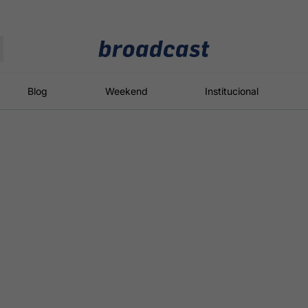
Moedas
Commodities
Blog
Weekend
Institucional
roadcast
Content
ções
Broadcast
Broadcast
Broadcast
Político
Energia
White Label
Os bastidores da
O setor de
Plataforma para
política em
energia elétrica
conteúdos
tempo real
no Brasil
personalizados
Broadcast
Broadcast
Broadcast
Broadcast