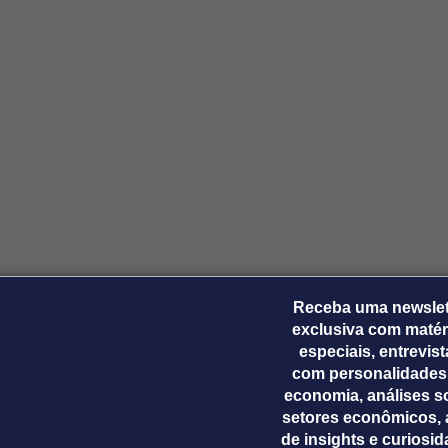
Ticker
Widgets
Wallboard
Curadoria
Cotações e
Componentes
Conteúdos e
Curadoria de
headlines de
para conteúdos e
dados para
conteúdos
notícias
funcionalidades
displays e telas
noticiosos
IA
BroadFast
Gestão de
Tokenização
Investimentos
de ativos
Em breve
Em breve
Em breve
Em breve
Receba uma newslet
exclusiva com matér
especiais, entrevis
com personalidades
economia, análises s
setores econômicos, 
de insights e curiosi