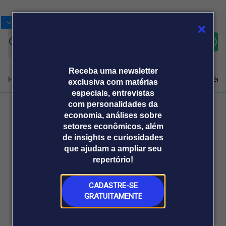
Bolsas
Gráficos
Moedas
Commoditie
Cotações
Assine
Entrar
agora
Receba uma newsletter
Home
Produtos e soluções
Notícias
Blog
Weekend
Institucional
Prêmi
exclusiva com matérias
especiais, entrevistas
com personalidades da
economia, análises sobre
Plataformas
Voltar
setores econômicos, além
Broadcast
Prêmio Broadcast
Agências de
Prêmio Broadcast
de insights e curiosidades
Sobre nós
Releases Broadcast
Releases
que ajudam a ampliar seu
comunicação
Analistas
Empresas
Broadcast+
repertório!
O mercado
financeiro em
tempo real
CADASTRE-SE
GRATUITAMENTE
Prêmio Broadcast
Branded Content
Projeções