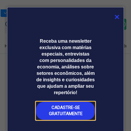
Bolsas
Gráficos
Moedas
Commoditie
Cotações
Assine
Entrar
agora
Receba uma newsletter
Home
Produtos e soluções
Notícias
Blog
Weekend
Institucional
Prêmi
exclusiva com matérias
especiais, entrevistas
com personalidades da
economia, análises sobre
Plataformas
Voltar
setores econômicos, além
Broadcast
Prêmio Broadcast
Agências de
Prêmio Broadcast
de insights e curiosidades
Sobre nós
Releases Broadcast
Releases
que ajudam a ampliar seu
comunicação
Analistas
Empresas
Broadcast+
repertório!
O mercado
financeiro em
tempo real
CADASTRE-SE
GRATUITAMENTE
Prêmio Broadcast
Branded Content
Projeções