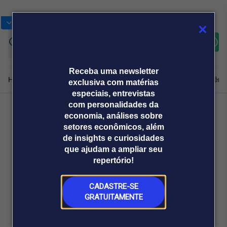
Bolsas
Gráficos
Moedas
Commoditie
Cotações
Assine
Entrar
agora
Receba uma newsletter
Home
Produtos e soluções
Notícias
Blog
Weekend
Institucional
Prêmi
exclusiva com matérias
especiais, entrevistas
com personalidades da
economia, análises sobre
Plataformas
Voltar
setores econômicos, além
Broadcast
Prêmio Broadcast
Agências de
Prêmio Broadcast
de insights e curiosidades
Sobre nós
Releases Broadcast
Releases
que ajudam a ampliar seu
comunicação
Analistas
Empresas
Broadcast+
repertório!
O mercado
financeiro em
tempo real
CADASTRE-SE
GRATUITAMENTE
Prêmio Broadcast
Branded Content
Projeções