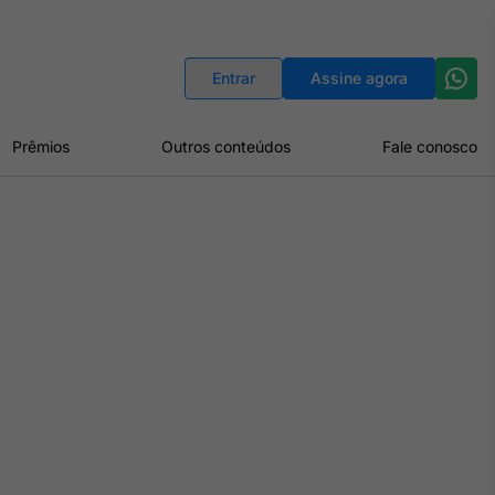
Indicadores
Conversor de Moedas
Entrar
Assine agora
Prêmios
Outros conteúdos
Fale conosco