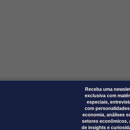
Ticker
Widgets
Wallboard
Curadoria
Cotações e
Componentes
Conteúdos e
Curadoria de
headlines de
para conteúdos e
dados para
conteúdos
notícias
funcionalidades
displays e telas
noticiosos
IA
BroadFast
Gestão de
Tokenização
Investimentos
de ativos
Em breve
Em breve
Em breve
Em breve
Receba uma newslet
exclusiva com matér
especiais, entrevis
com personalidades
economia, análises s
setores econômicos, 
de insights e curiosi