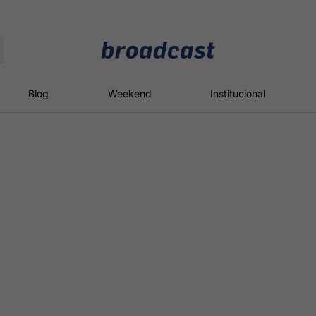
Moedas
Commodities
Blog
Weekend
Institucional
roadcast
Content
ções
Broadcast
Broadcast
Broadcast
Político
Energia
White Label
Os bastidores da
O setor de
Plataforma para
política em
energia elétrica
conteúdos
tempo real
no Brasil
personalizados
Broadcast
Broadcast
Broadcast
Broadcast