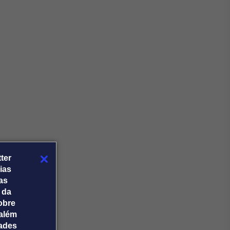
Crédito
Em breve
ter
ias
tas
 da
obre
além
dades